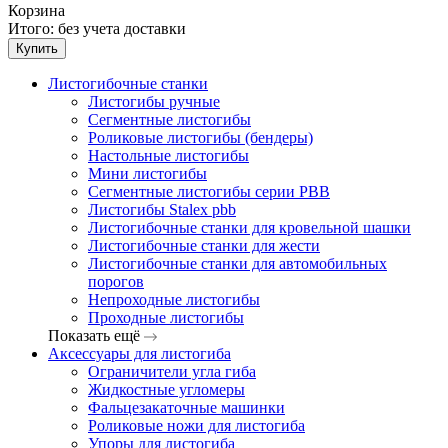
Корзина
Итого:
без учета доставки
Купить
Листогибочные станки
Листогибы ручные
Сегментные листогибы
Роликовые листогибы (бендеры)
Настольные листогибы
Мини листогибы
Сегментные листогибы серии PBB
Листогибы Stalex pbb
Листогибочные станки для кровельной шашки
Листогибочные станки для жести
Листогибочные станки для автомобильных
порогов
Непроходные листогибы
Проходные листогибы
Показать ещё
Аксессуары для листогиба
Ограничители угла гиба
Жидкостные угломеры
Фальцезакаточные машинки
Роликовые ножи для листогиба
Упоры для листогиба