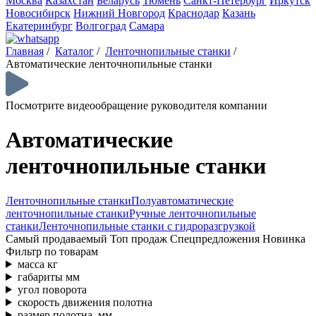
Москва
Казахстан
Беларусь
Тюмень
Санкт-Петербург
Иркутск
Новосибирск
Нижний Новгород
Краснодар
Казань
Екатеринбург
Волгоград
Самара
Главная
/
Каталог
/
Ленточнопильные станки
/
Автоматические ленточнопильные станки
Посмотрите видеообращение руководителя компании
Автоматические
ленточнопильные станки
Ленточнопильные станки
Полуавтоматические
ленточнопильные станки
Ручные ленточнопильные
станки
Ленточнопильные станки с гидроразгрузкой
Самый продаваемый
Топ продаж
Спецпредложения
Новинка
Фильтр по товарам
масса кг
габариты мм
угол поворота
скорость движения полотна
размер полотна, мм