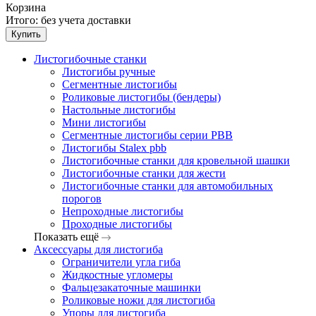
Корзина
Итого:
без учета доставки
Купить
Листогибочные станки
Листогибы ручные
Сегментные листогибы
Роликовые листогибы (бендеры)
Настольные листогибы
Мини листогибы
Сегментные листогибы серии PBB
Листогибы Stalex pbb
Листогибочные станки для кровельной шашки
Листогибочные станки для жести
Листогибочные станки для автомобильных
порогов
Непроходные листогибы
Проходные листогибы
Показать ещё
Аксессуары для листогиба
Ограничители угла гиба
Жидкостные угломеры
Фальцезакаточные машинки
Роликовые ножи для листогиба
Упоры для листогиба