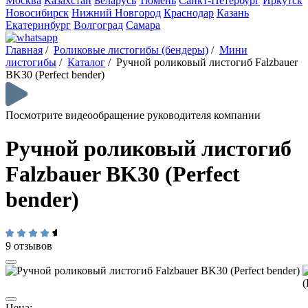
Москва
Казахстан
Беларусь
Тюмень
Санкт-Петербург
Иркутск
Новосибирск
Нижний Новгород
Краснодар
Казань
Екатеринбург
Волгоград
Самара
Главная
/
Роликовые листогибы (бендеры)
/
Мини
листогибы
/
Каталог
/
Ручной роликовый листогиб Falzbauer
BK30 (Perfect bender)
Посмотрите видеообращение руководителя компании
Ручной роликовый листогиб
Falzbauer BK30 (Perfect
bender)
9 отзывов
Цена: