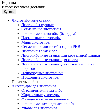
Корзина
Итого:
без учета доставки
Купить
Листогибочные станки
Листогибы ручные
Сегментные листогибы
Роликовые листогибы (бендеры)
Настольные листогибы
Мини листогибы
Сегментные листогибы серии PBB
Листогибы Stalex pbb
Листогибочные станки для кровельной шашки
Листогибочные станки для жести
Листогибочные станки для автомобильных
порогов
Непроходные листогибы
Проходные листогибы
Показать ещё
Аксессуары для листогиба
Ограничители угла гиба
Жидкостные угломеры
Фальцезакаточные машинки
Роликовые ножи для листогиба
Упоры для листогиба