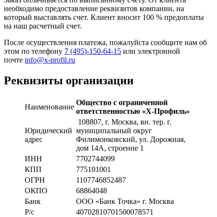
необходимо предоставление реквизитов компании, на
который выставлять счет. Клиент вносит 100 % предоплаты
на наш расчетный счет.
После осуществления платежа, пожалуйста сообщите нам об
этом по телефону
7 (495)-150-64-15
или электронной
почте
info@x-profil.ru
Реквизиты организации
Общество с ограниченной
Наименование
ответственностью «Х-Профиль»
108807
, г. Москва,
вн. тер. г.
Юридический
муниципальный округ
адрес
Филимонковский, ул. Дорожная
,
дом 14А, строение 1
ИНН
7702744099
КПП
775101001
ОГРН
1107746852487
ОКПО
68864048
Банк
ООО «Банк Точка» г. Москва
Р/с
40702810701500078571