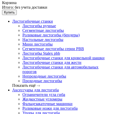
Корзина
Итого:
без учета доставки
Купить
Листогибочные станки
Листогибы ручные
Сегментные листогибы
Роликовые листогибы (бендеры)
Настольные листогибы
Мини листогибы
Сегментные листогибы серии PBB
Листогибы Stalex pbb
Листогибочные станки для кровельной шашки
Листогибочные станки для жести
Листогибочные станки для автомобильных
порогов
Непроходные листогибы
Проходные листогибы
Показать ещё
Аксессуары для листогиба
Ограничители угла гиба
Жидкостные угломеры
Фальцезакаточные машинки
Роликовые ножи для листогиба
Упоры для листогиба