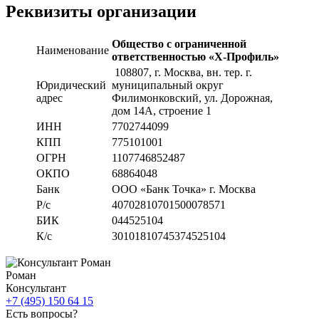
Реквизиты организации
Общество с ограниченной
Наименование
ответственностью «Х-Профиль»
108807
, г. Москва,
вн. тер. г.
Юридический
муниципальный округ
адрес
Филимонковский, ул. Дорожная
,
дом 14А, строение 1
ИНН
7702744099
КПП
775101001
ОГРН
1107746852487
ОКПО
68864048
Банк
ООО «Банк Точка» г. Москва
Р/с
40702810701500078571
БИК
044525104
К/с
30101810745374525104
Роман
Консультант
+7 (495) 150 64 15
Есть вопросы?