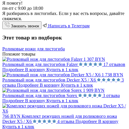
Я помогу!
пн-пт с 9:00 до 18:00
Я разбираюсь в листогибах. Если у вас есть вопросы, давайте
свяжемся.
Написать в Телеграм
Заказать звонок
Этот товар из подборок
Роликовые ножи для листогиба
Похожие товары
1 307 BYN
Роликовый нож для листогибов Falzer
17 отзывов
Подробнее
В корзину
Купить в 1 клик
1 738 BYN
Роликовый нож для листогибов Decker Х5 / Х6
3
отзыва
Подробнее
В корзину
Купить в 1 клик
1 909 BYN
Роликовый нож для листогибов Sorex
3 отзыва
Подробнее
В корзину
Купить в 1 клик
766 BYN
Комплект режущих ножей для роликового ножа
Decker Х5 / Х6
4 отзыва
Подробнее
В корзину
Купить в 1 клик