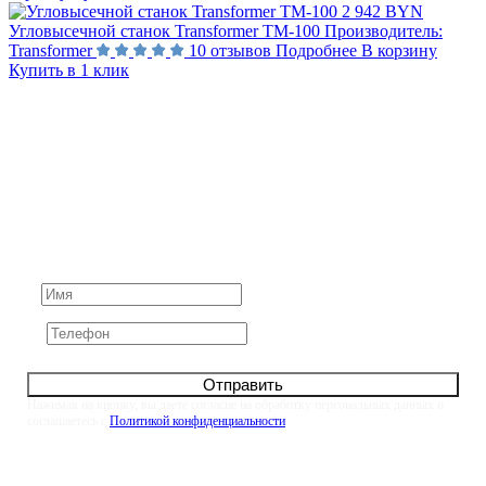
2 942 BYN
Угловысечной станок Transformer TM-100
Производитель:
Transformer
10 отзывов
Подробнее
В корзину
Купить в 1 клик
Не нашли ответ на вопрос?
Задайте его нам напрямую. Оставьте номер и мы
свяжемся с вами в течение 10 минут
Отправить
Нажимая на кнопку, вы даете согласие на обработку персональных данных и
соглашаетесь с
Политикой конфиденциальности