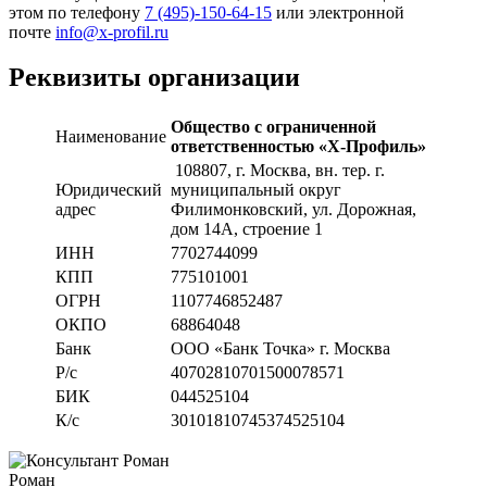
этом по телефону
7 (495)-150-64-15
или электронной
почте
info@x-profil.ru
Реквизиты организации
Общество с ограниченной
Наименование
ответственностью «Х-Профиль»
108807
, г. Москва,
вн. тер. г.
Юридический
муниципальный округ
адрес
Филимонковский, ул. Дорожная
,
дом 14А, строение 1
ИНН
7702744099
КПП
775101001
ОГРН
1107746852487
ОКПО
68864048
Банк
ООО «Банк Точка» г. Москва
Р/с
40702810701500078571
БИК
044525104
К/с
30101810745374525104
Роман