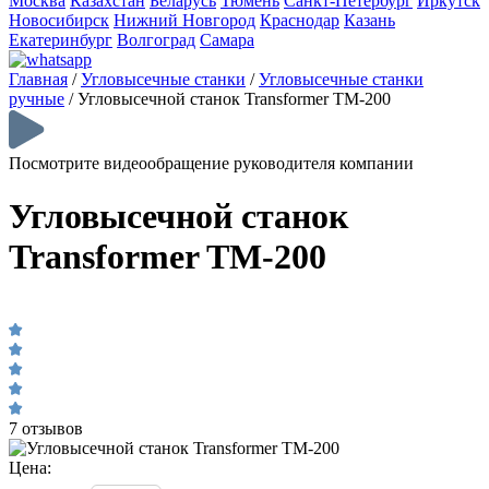
Москва
Казахстан
Беларусь
Тюмень
Санкт-Петербург
Иркутск
Новосибирск
Нижний Новгород
Краснодар
Казань
Екатеринбург
Волгоград
Самара
Главная
/
Угловысечные станки
/
Угловысечные станки
ручные
/
Угловысечной станок Transformer TM-200
Посмотрите видеообращение руководителя компании
Угловысечной станок
Transformer TM-200
7 отзывов
Цена: