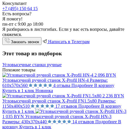
Консультант
+7 (495) 150 64 15
Есть вопросы?
Я помогу!
пн-пт с 9:00 до 18:00
Я разбираюсь в листогибах. Если у вас есть вопросы, давайте
свяжемся.
Написать в Телеграм
Заказать звонок
Этот товар из подборок
Угловысечные станки ручные
Похожие товары
2 096 BYN
Угловысечной ручной станок X-Profil HN-4
Размеры:
610х570х560
4 отзыва
Подробнее
В корзину
Купить в 1 клик
Новинка
2 236 BYN
Угловысечной ручной станок X-Profil FN1.5х80
Размеры:
1150х400х510
17 отзывов
Подробнее
В корзину
Купить в 1 клик
1 035 BYN
Угловысечной ручной станок X-Profil HN-3
Размеры:
430х370х440
14 отзывов
Подробнее
В
корзину
Купить в 1 клик