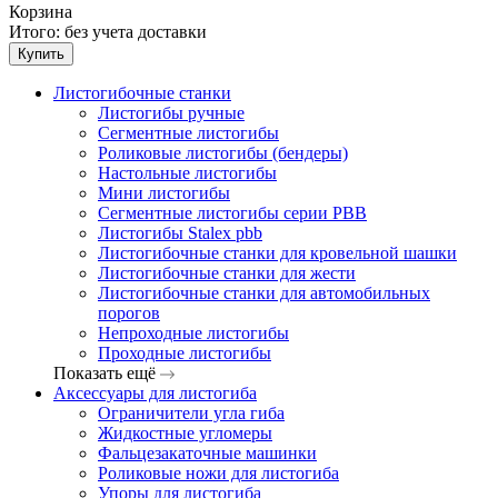
Корзина
Итого:
без учета доставки
Купить
Листогибочные станки
Листогибы ручные
Сегментные листогибы
Роликовые листогибы (бендеры)
Настольные листогибы
Мини листогибы
Сегментные листогибы серии PBB
Листогибы Stalex pbb
Листогибочные станки для кровельной шашки
Листогибочные станки для жести
Листогибочные станки для автомобильных
порогов
Непроходные листогибы
Проходные листогибы
Показать ещё
Аксессуары для листогиба
Ограничители угла гиба
Жидкостные угломеры
Фальцезакаточные машинки
Роликовые ножи для листогиба
Упоры для листогиба