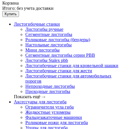
Корзина
Итого:
без учета доставки
Купить
Листогибочные станки
Листогибы ручные
Сегментные листогибы
Роликовые листогибы (бендеры)
Настольные листогибы
Мини листогибы
Сегментные листогибы серии PBB
Листогибы Stalex pbb
Листогибочные станки для кровельной шашки
Листогибочные станки для жести
Листогибочные станки для автомобильных
порогов
Непроходные листогибы
Проходные листогибы
Показать ещё
Аксессуары для листогиба
Ограничители угла гиба
Жидкостные угломеры
Фальцезакаточные машинки
Роликовые ножи для листогиба
Упоры для листогиба