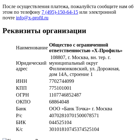
После осуществления платежа, пожалуйста сообщите нам об
этом по телефону
7 (495)-150-64-15
или электронной
почте
info@x-profil.ru
Реквизиты организации
Общество с ограниченной
Наименование
ответственностью «Х-Профиль»
108807
, г. Москва,
вн. тер. г.
Юридический
муниципальный округ
адрес
Филимонковский, ул. Дорожная
,
дом 14А, строение 1
ИНН
7702744099
КПП
775101001
ОГРН
1107746852487
ОКПО
68864048
Банк
ООО «Банк Точка» г. Москва
Р/с
40702810701500078571
БИК
044525104
К/с
30101810745374525104