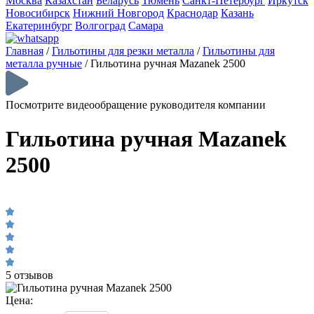
Москва
Казахстан
Беларусь
Тюмень
Санкт-Петербург
Иркутск
Новосибирск
Нижний Новгород
Краснодар
Казань
Екатеринбург
Волгоград
Самара
Главная
/
Гильотины для резки металла
/
Гильотины для
металла ручные
/
Гильотина ручная Mazanek 2500
Посмотрите видеообращение руководителя компании
Гильотина ручная Mazanek
2500
5 отзывов
Цена: